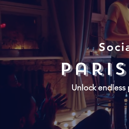
Soci
pari
Unlock endless p