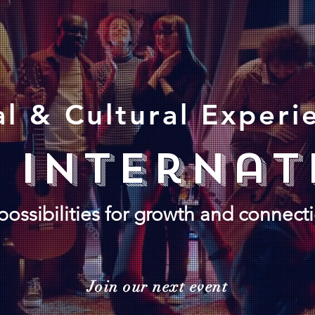
al & Cultural Experi
s internat
ossibilities for growth and connect
Join our next event