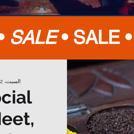
•
SALE
•
SALE 
السبت، 12 مايو
cial
eet,