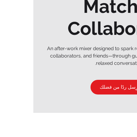
Match
Collabo
An after-work mixer designed to spark r
collaborators, and friends—through gu
relaxed conversati
رِسل ردًا من فضلك