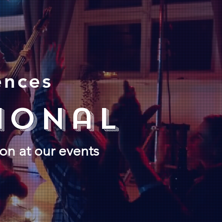
ences
ional
ion at our events