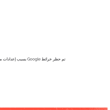
تم حظر خرائط Google بسبب إعدادات ملفات تعريف الارتباط التحليلية والوظيفية لديك.