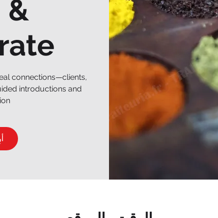
 &
rate
eal connections—clients,
ided introductions and
on.
أ